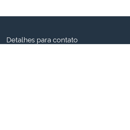
Detalhes para contato
EQUIPE SINGULAR HOUSE
WhatsApp
(11) 98956-2935
E-mail
SINGULARHOUSE@SINGULARHOUSE.COM.BR
Entre em Contato
Nome
E-mail
Telefone