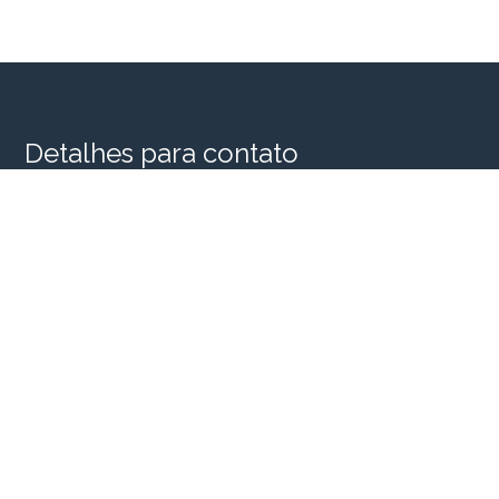
Detalhes para contato
EQUIPE SINGULAR HOUSE
WhatsApp
(11) 98956-2935
E-mail
SINGULARHOUSE@SINGULARHOUSE.COM.BR
Entre em Contato
Nome
E-mail
Telefone