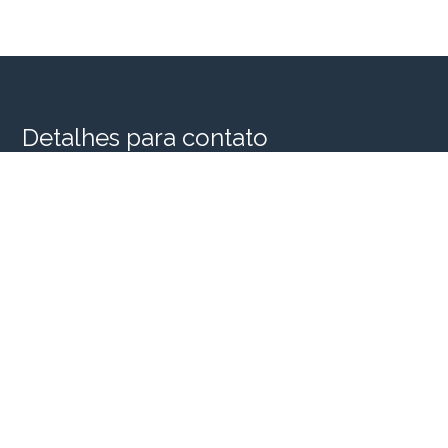
Detalhes para contato
EQUIPE SINGULAR HOUSE
WhatsApp
(11) 98956-2935
E-mail
SINGULARHOUSE@SINGULARHOUSE.COM.BR
Entre em Contato
Nome
E-mail
Telefone