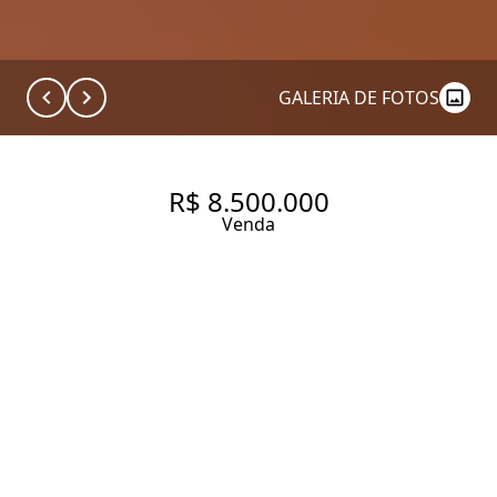
GALERIA DE FOTOS
R$ 8.500.000
Venda
2 SUÍTES| ITAIM BIBI
199.65 m² Área útil
3 Dormitórios
2 Suítes
3 Banheiros
3 Vagas
Entrar em contato