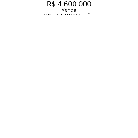
R$ 4.600.000
Venda
R$ 28.000/mês
Aluguel
220 M² | 4 DORMITÓRIOS | 3
VAGAS
220 m² Área útil
220 m² Área total
4 Dormitórios
3 Suítes
5 Banheiros
3 Vagas
Entrar em contato
Solicitar visita
Código do Imóvel:
SH3786