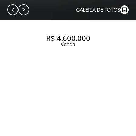
GALERIA DE FOTOS
R$ 4.600.000
Venda
223 M² / 3 SUÍTES/ 4 VAGAS
223 m² Área útil
223 m² Área total
3 Dormitórios
3 Suítes
6 Banheiros
4 Vagas
Entrar em contato
Solicitar visita