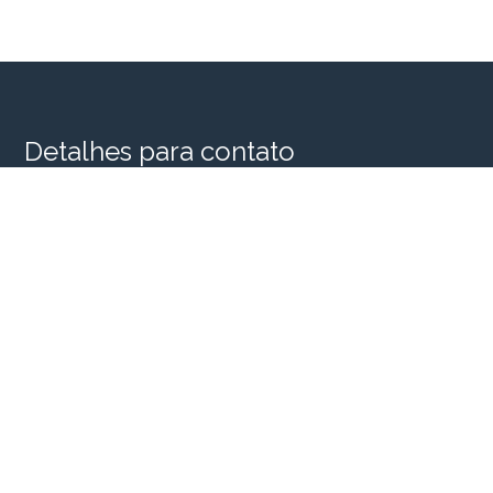
Detalhes para contato
EQUIPE SINGULAR HOUSE
WhatsApp
(11) 98956-2935
E-mail
SINGULARHOUSE@SINGULARHOUSE.COM.BR
Entre em Contato
Nome
E-mail
Telefone