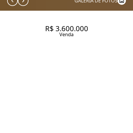
GALERIA DE FOTOS
R$ 3.600.000
Venda
APARTAMENTO COM 115 M², 2
QUARTOS SENDO 2 SUÍTES À
VENDA NO BAIRRO VILA
CLEMENTINO.
115 m² Área útil
115 m² Área total
2 Dormitórios
2 Suítes
3 Banheiros
2 Vagas
Entrar em contato