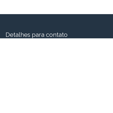
Detalhes para contato
EQUIPE SINGULAR HOUSE
WhatsApp
(11) 98956-2935
E-mail
SINGULARHOUSE@SINGULARHOUSE.COM.BR
Entre em Contato
Nome
E-mail
Telefone