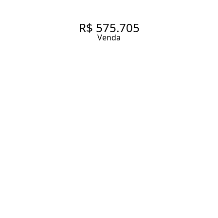
R$ 575.705
Venda
APARTAMENTO COM 27.0 M²,
À VENDA NO BAIRRO VILA
CLEMENTINO.
27 m² Área útil
27 m² Área total
1 Dormitório
1 Banheiro
Entrar em contato
Solicitar visita
Código do Imóvel:
SH5493