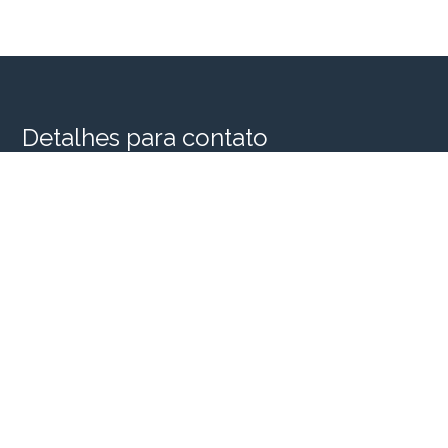
Detalhes para contato
EQUIPE SINGULAR HOUSE
WhatsApp
(11) 98956-2935
E-mail
SINGULARHOUSE@SINGULARHOUSE.COM.BR
Entre em Contato
Nome
E-mail
Telefone