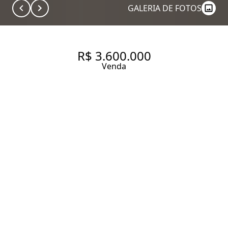
GALERIA DE FOTOS
R$ 3.600.000
Venda
APARTAMENTO NOVO E
SOFISTICADO COM 168 M², 3
QUARTOS SENDO 3 SUÍTES À
VENDA NO BAIRRO VILA NOVA
CONCEIÇÃO.
168 m² Área útil
168 m² Área total
3 Dormitórios
3 Suítes
4 Banheiros