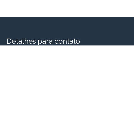
Detalhes para contato
EQUIPE SINGULAR HOUSE
WhatsApp
(11) 98956-2935
E-mail
SINGULARHOUSE@SINGULARHOUSE.COM.BR
Entre em Contato
Nome
E-mail
Telefone