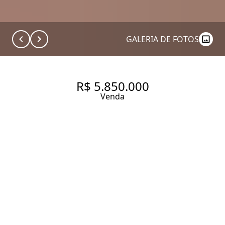
GALERIA DE FOTOS
R$ 5.850.000
Venda
CASA COM 3 QUARTOS SENDO
3 SUÍTES À VENDA NO BAIRRO
JARDIM LUZITANIA.
350 m² Área construída
300 m² Área total
3 Dormitórios
3 Suítes
4 Banheiros
2 Vagas