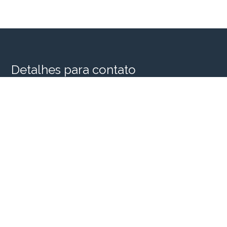
Detalhes para contato
EQUIPE SINGULAR HOUSE
WhatsApp
(11) 98956-2935
E-mail
SINGULARHOUSE@SINGULARHOUSE.COM.BR
Entre em Contato
Nome
E-mail
Telefone