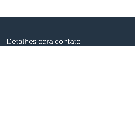
Detalhes para contato
EQUIPE SINGULAR HOUSE
WhatsApp
(11) 98956-2935
E-mail
SINGULARHOUSE@SINGULARHOUSE.COM.BR
Entre em Contato
Nome
E-mail
Telefone