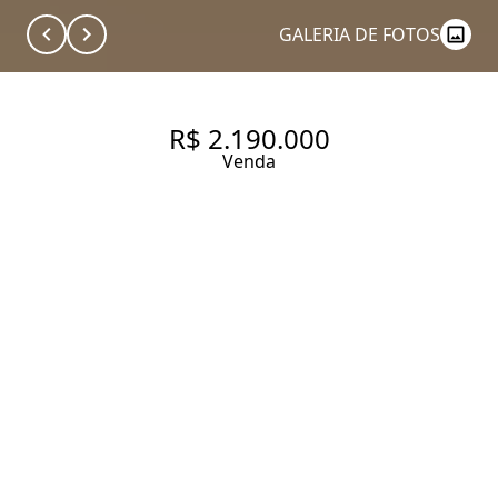
GALERIA DE FOTOS
R$ 2.190.000
Venda
PINHEIROS | 2 DORMITÓRIOS
| MOBILIADO
67 m² Área útil
67 m² Área total
2 Dormitórios
1 Suíte
2 Banheiros
1 Vaga
Entrar em contato
Solicitar visita