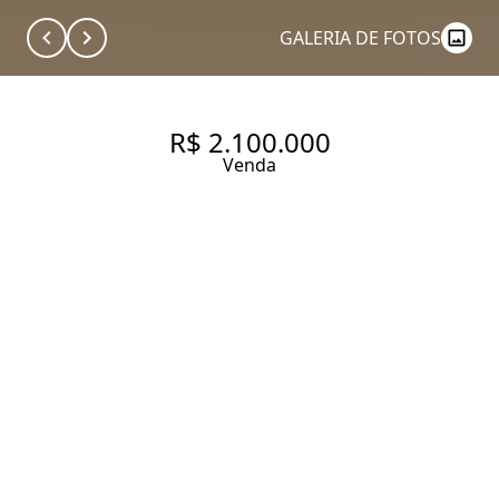
GALERIA DE FOTOS
R$ 2.100.000
Venda
154 M2| 3 SUÍTES| GRANJA
JULIETA
154 m² Área útil
154 m² Área total
3 Dormitórios
3 Suítes
5 Banheiros
3 Vagas
Entrar em contato