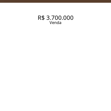
R$ 3.700.000
Venda
157 M²| 2 SUÍTES | CAMPO
BELO.
157 m² Área útil
157 m² Área total
2 Dormitórios
2 Suítes
3 Banheiros
2 Vagas
Entrar em contato
Solicitar visita
Código do Imóvel:
SH5673