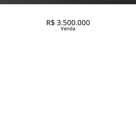
R$ 3.500.000
Venda
173 M² | 4 DORMITÓRIOS | 3
VAGAS
173 m² Área útil
173 m² Área total
3 Dormitórios
1 Suíte
4 Banheiros
3 Vagas
Entrar em contato
Solicitar visita
Código do Imóvel:
SH3106