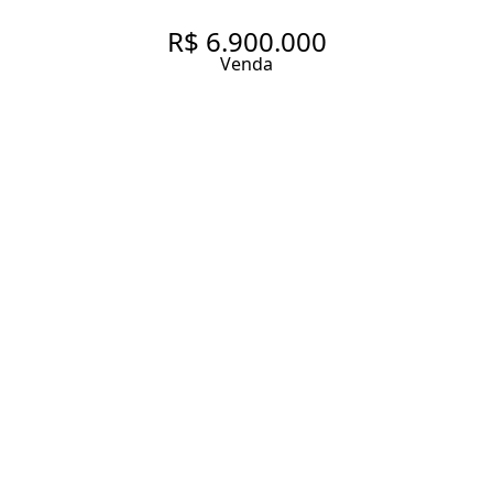
R$ 6.900.000
Venda
320 M² | 4 SUÍTES | 4 VAGAS
320 m² Área útil
320 m² Área total
4 Dormitórios
4 Suítes
6 Banheiros
4 Vagas
Entrar em contato
Solicitar visita
Código do Imóvel:
SH4153