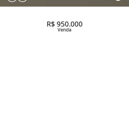
R$ 950.000
Venda
APARTAMENTO 1/4 45M² 100%
MOBILIADO
49 m² Área útil
55 m² Área total
1 Dormitório
1 Suíte
1 Banheiro
1 Vaga
Entrar em contato
Solicitar visita
Código do Imóvel:
SH5715