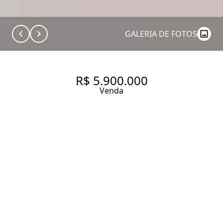
GALERIA DE FOTOS
R$ 5.900.000
Venda
APARTAMENTO COM 210.0 M²,
À VENDA NO BAIRRO VILA
OLÍMPIA.
210 m² Área útil
210 m² Área total
3 Dormitórios
3 Suítes
5 Banheiros
4 Vagas