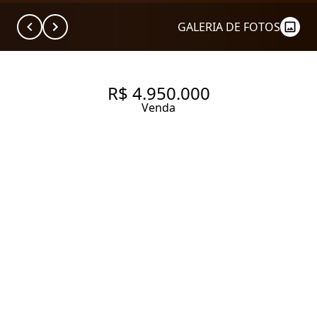
GALERIA DE FOTOS
R$ 4.950.000
Venda
APARTAMENTO COM 220.0 M²,
À VENDA NO BAIRRO CAMPO
BELO.
220 m² Área útil
220 m² Área total
4 Dormitórios
3 Suítes
5 Banheiros
4 Vagas
Entrar em contato