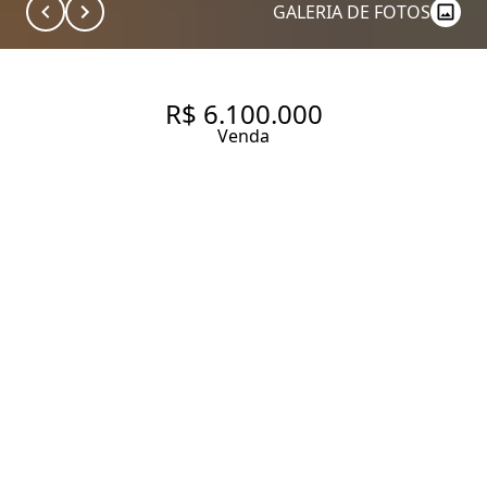
GALERIA DE FOTOS
R$ 6.100.000
Venda
APARTAMENTO COM 239 M² E
4 SUÍTES À VENDA NO BAIRRO
BROOKLIN.
239 m² Área útil
239 m² Área total
4 Dormitórios
4 Suítes
6 Banheiros
4 Vagas
Entrar em contato