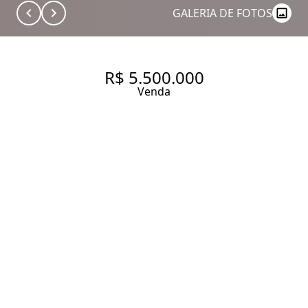
GALERIA DE FOTOS
R$ 5.500.000
Venda
CASA MODERNA | 3 SUÍTES |
VILA MADALENA
266 m² Área construída
325 m² Área total
3 Dormitórios
3 Suítes
5 Banheiros
4 Vagas
Entrar em contato
Solicitar visita