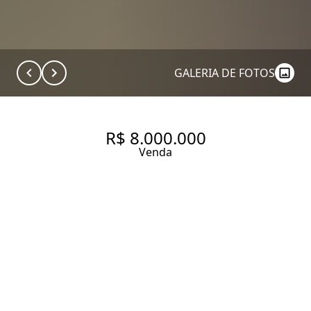
GALERIA DE FOTOS
R$ 8.000.000
Venda
COBERTURA | CAMPO BELO
386 M² | 4 SUÍTES | 8 VAGAS +
DEPÓSITO PRIVATIVO
386 m² Área útil
386 m² Área total
4 Dormitórios
4 Suítes
7 Banheiros